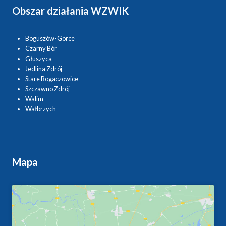
Obszar działania WZWIK
Boguszów-Gorce
Czarny Bór
Głuszyca
Jedlina Zdrój
Stare Bogaczowice
Szczawno Zdrój
Walim
Wałbrzych
Mapa