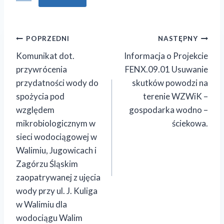
Nawigacja
POPRZEDNI
NASTĘPNY
Komunikat dot.
Informacja o Projekcie
wpisu
przywrócenia
FENX.09.01 Usuwanie
przydatności wody do
skutków powodzi na
spożycia pod
terenie WZWiK –
względem
gospodarka wodno –
mikrobiologicznym w
ściekowa.
sieci wodociągowej w
Walimiu, Jugowicach i
Zagórzu Śląskim
zaopatrywanej z ujęcia
wody przy ul. J. Kuliga
w Walimiu dla
wodociągu Walim