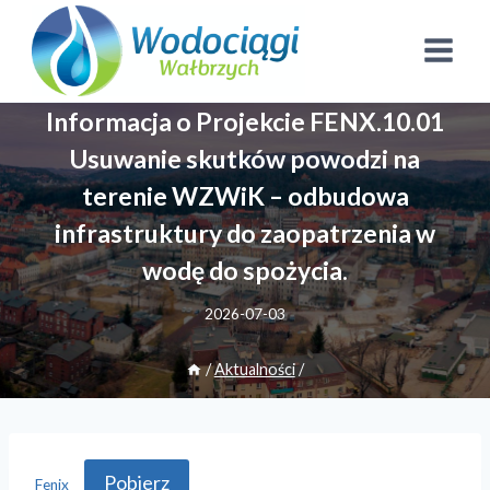
Przejdź
do
treści
Informacja o Projekcie FENX.10.01
Usuwanie skutków powodzi na
terenie WZWiK – odbudowa
infrastruktury do zaopatrzenia w
wodę do spożycia.
2026-07-03
/
Aktualności
/
Pobierz
Fenix