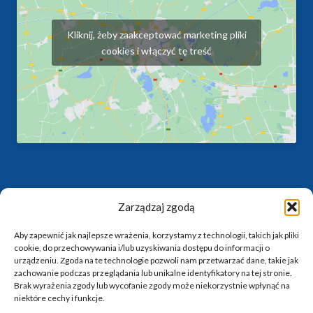
Kliknij, żeby zaakceptować marketing pliki
cookies i włączyć tę treść
PRZYDATNE LINKI
Zarządzaj zgodą
Centrum Obsługi Klienta
Aby zapewnić jak najlepsze wrażenia, korzystamy z technologii, takich jak pliki
cookie, do przechowywania i/lub uzyskiwania dostępu do informacji o
Logowanie w EBOK
urządzeniu. Zgoda na te technologie pozwoli nam przetwarzać dane, takie jak
Skontaktuj się z nami
zachowanie podczas przeglądania lub unikalne identyfikatory na tej stronie.
Brak wyrażenia zgody lub wycofanie zgody może niekorzystnie wpłynąć na
Pobór bezumowny
niektóre cechy i funkcje.